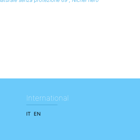
aturale senza protezione 69 , Nichel nero
International
IT
EN