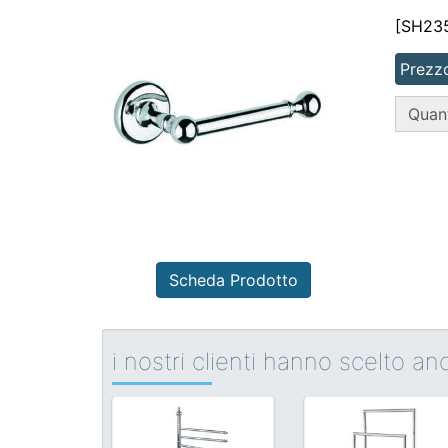
[SH23
Prezzo
QT
Quant
Scheda Prodotto
i nostri clienti hanno scelto a