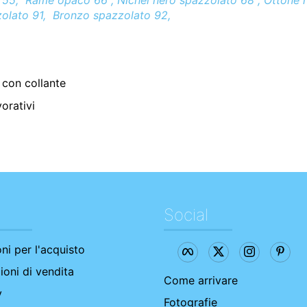
55, Rame opaco 66 , Nichel nero spazzolato 68 , Ottone n
zolato 91, Bronzo spazzolato 92,
con collante
vorativi
Social
oni per l'acquisto
ioni di vendita
Come arrivare
y
Fotografie