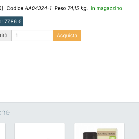
5]
Codice
AA04324-1
Peso
74,15 kg.
in magazzino
: 77,86 €
ità
Acquista
nche