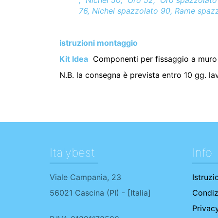
, Nichel 50, Oro 52, Oro spazzolato 
76, Nichel spazzolato 90, Rame spaz
istruzioni montaggio
Kit Idea
Componenti per fissaggio a muro 
N.B. la consegna è prevista entro 10 gg. la
Italybest
Info
Viale Campania, 23
Istruzi
56021
Cascina
(
PI
) - [
Italia
]
Condiz
Privac