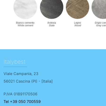
Italybest
Viale Campania, 23
56021
Cascina
(
PI
) - [
Italia
]
P.IVA 01891170506
Tel +39 050 700559