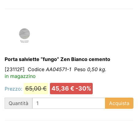
Porta salviette “fungo” Zen Bianco cemento
[23112F]
Codice
AA04571-1
Peso
0,50 kg.
in magazzino
65,00 €
45,36 € -30%
Prezzo:
QT
Quantità
Acquista