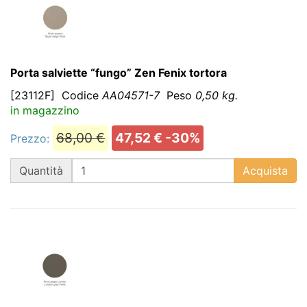
Porta salviette “fungo” Zen Fenix tortora
[23112F]
Codice
AA04571-7
Peso
0,50 kg.
in magazzino
68,00 €
47,52 € -30%
Prezzo:
QT
Quantità
Acquista