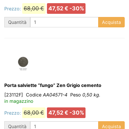
68,00 €
47,52 € -30%
Prezzo:
QT
Quantità
Acquista
Porta salviette “fungo” Zen Grigio cemento
[23112F]
Codice
AA04571-4
Peso
0,50 kg.
in magazzino
68,00 €
47,52 € -30%
Prezzo:
QT
Quantità
Acquista