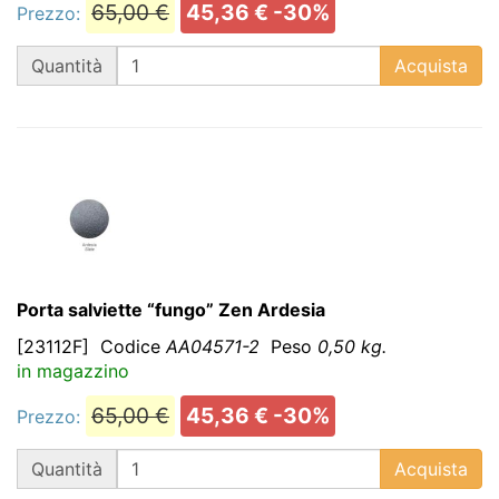
65,00 €
45,36 € -30%
Prezzo:
QT
Quantità
Acquista
Porta salviette “fungo” Zen Ardesia
[23112F]
Codice
AA04571-2
Peso
0,50 kg.
in magazzino
65,00 €
45,36 € -30%
Prezzo:
QT
Quantità
Acquista