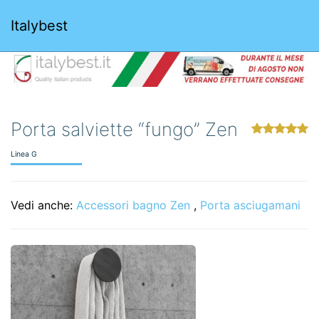
Italybest
Porta salviette “fungo” Zen
Linea G
Vedi anche:
Accessori bagno Zen
,
Porta asciugamani