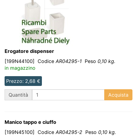
Erogatore dispenser
[199N44100]
Codice
AR04295-1
Peso
0,10 kg.
in magazzino
Prezzo: 2,68 €
QT
Quantità
Acquista
Manico tappo e ciuffo
[199N45100]
Codice
AR04295-2
Peso
0,10 kg.