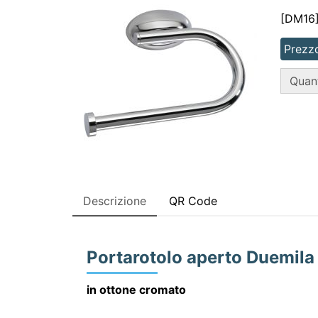
[DM16
Prezzo
QT
Quant
Descrizione
QR Code
Portarotolo aperto Duemila
in ottone cromato