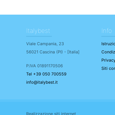
Italybest
Info
Viale Campania, 23
Istruzi
56021
Cascina
(
PI
) - [
Italia
]
Condiz
Privac
P.IVA 01891170506
Siti con
Tel +39 050 700559
info@italybest.it
Realizzazione siti internet