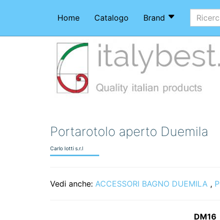
Home
Catalogo
Brand
Portarotolo aperto Duemila
Carlo Iotti s.r.l
Vedi anche:
ACCESSORI BAGNO DUEMILA
,
P
DM16