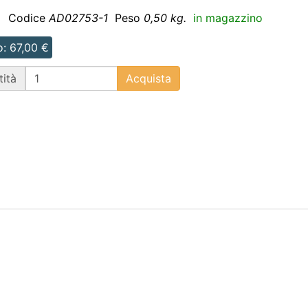
]
Codice
AD02753-1
Peso
0,50 kg.
in magazzino
: 67,00 €
ità
Acquista